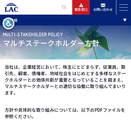
緊急窓口
お問い合わせ
会社情報
サービス
MULTI-STAKEHOLDER POLICY
ニュースリリース
マルチステークホルダー方針
会社情報
当社は、企業経営において、株主にとどまらず、従業員、取
引先、顧客、債権者、地域社会をはじめとする多様なステー
IR情報
クホルダーとの価値共創が重要となっていることを踏まえ、
マルチステークホルダーとの適切な協働に取り組んでまいり
採用
ます。​
方針や具体的な取り組みについては、以下のPDFファイルを
参照ください。