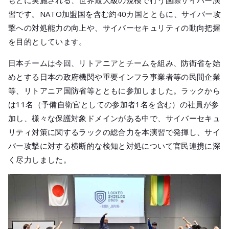
もとに実施される、世界最大級の規模で行う国際サイバー演
メールマガジ
習です。NATO加盟国を含む約40カ国とともに、サイバー攻
公式SNS
撃への対処能力の向上や、サイバーセキュリティの動向把握
を目的としています。
日本チームは今回、リトアニアとチームを組み、防衛省を始
めとする日本の政府機関や重要インフラ事業者等の民間企業
等、リトアニア国防省等とともに参加しました。ラックから
は11名（予備自衛官としての参加者1名を含む）の社員が参
加し、様々な保護対象ドメインがある中で、サイバーセキュ
リティ対策に関するラックの総合力を本演習で発揮し、サイ
バー攻撃に対する横断的な検知と対処について官民連携に深
く尽力しました。