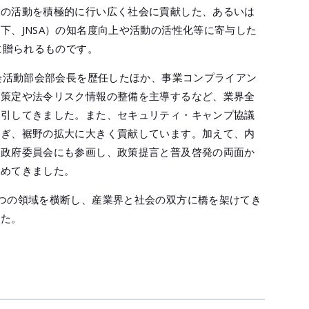
めの活動を積極的に行い広く社会に貢献した、あるいは
下、JNSA）の知名度向上や活動の活性化等に寄与した
に贈られるものです。
社会活動部会部会長を歴任したほか、事業コンプライアン
の策定や法令リスク情報の整備を主導するなど、業界全
牽引してきました。また、セキュリティ・キャンプ協議
注ぎ、裾野の拡大に大きく貢献しています。加えて、内
の政府委員会にも参画し、政策提言と普及啓発の両面か
進めてきました。
つの領域を横断し、産業界と社会の双方に橋を架けてき
した。