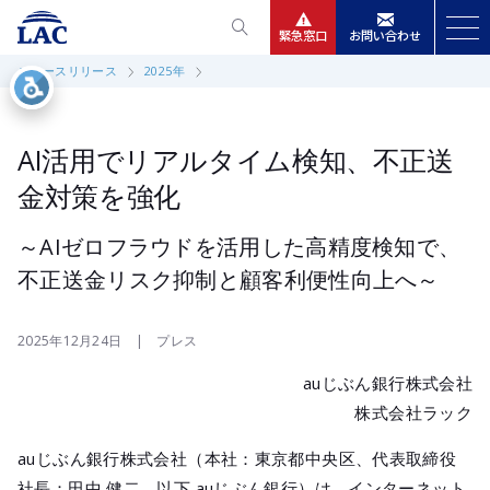
緊急窓口
お問い合わせ
ニュースリリース
2025年
サービス
ニュースリリース
AI活用でリアルタイム検知、不正送
金対策を強化
会社情報
～AIゼロフラウドを活用した高精度検知で、
不正送金リスク抑制と顧客利便性向上へ～
IR情報
採用
2025年12月24日 | プレス
auじぶん銀行株式会社
株式会社ラック
auじぶん銀行株式会社（本社：東京都中央区、代表取締役
社長：田中 健二、以下 auじぶん銀行）は、インターネット