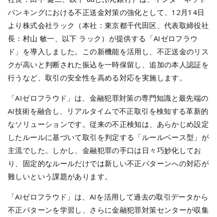
メールマガジ
バンキングにおける不正送金対策の強化として、12月14日
公式SNS
より株式会社ラック（本社：東京都千代田区、代表取締役社
長：村山 敏一、以下 ラック）が提供する「AIゼロフラウ
ド」を導入しました。この新機能を活用し、不正送金のリス
クが高いと判断された振込を一時保留し、追加の本人認証を
行うなど、取引の安全性を高める対応を実施します。
「AIゼロフラウド」は、金融犯罪対策の専門知識と最先端の
AI技術を融合し、リアルタイムで不正取引を検知する革新的
なソリューションです。従来の不正検知は、あらかじめ設定
したルールに基づいて取引を判定する「ルールベース型」が
主流でした。しかし、金融犯罪の手口は日々巧妙化してお
り、固定的なルールだけでは新しい不正パターンへの対応が
難しいという課題があります。
「AIゼロフラウド」は、AIを活用して過去の取引データから
不正パターンを学習し、さらに金融犯罪対策センターが収集