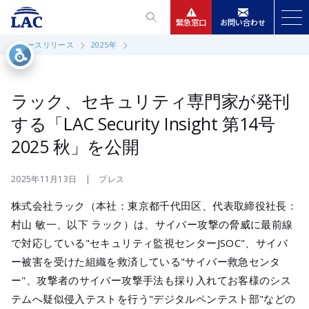
緊急窓口
お問い合わせ
ニュースリリース
2025年
サービス
ニュースリリース
ラック、セキュリティ専門家が発刊
する「LAC Security Insight 第14号
会社情報
2025 秋」を公開
IR情報
2025年11月13日 | プレス
株式会社ラック（本社：東京都千代田区、代表取締役社長：
採用
村山 敏一、以下 ラック）は、サイバー攻撃の脅威に最前線
で対応している"セキュリティ監視センターJSOC"、サイバ
ー被害を受けた組織を救済している"サイバー救急センタ
ー"、攻撃者のサイバー攻撃手法も採り入れてお客様のシス
テムへ疑似侵入テストを行う"デジタルペンテスト部"などの