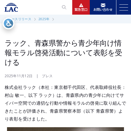
緊急窓口
お問い合わせ
ニュースリリース
2025年
サービス
ニュースリリース
ラック、青森県警から青少年向け情
報モラル啓発活動について表彰を受
会社情報
ける
IR情報
2025年11月12日 | プレス
株式会社ラック（本社：東京都千代田区、代表取締役社長：
採用
村山 敏一、以下 ラック）は、青森県内の青少年に向けてサ
イバー空間での適切な行動や情報モラルの啓発に取り組んで
きたことが評価され、青森県警察本部（以下 青森県警）よ
り表彰を受けました。