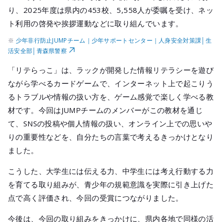
り、2025年度は県内の453校、5,558人が委嘱を受け、ネッ
ト利用の啓発や挨拶運動などに取り組んでいます。
※
少年非行防止JUMPチーム｜少年サポートセンター｜人身安全対策課│生
活安全部│青森県警察
「リテらっこ」は、ラックが開発した情報リテラシーを遊び
ながら学べるカードゲームで、インターネット上で起こりう
るトラブルや情報の扱い方を、ゲーム感覚で楽しく学べる教
材です。今回はJUMPチームのメンバーがこの教材を通じ
て、SNSの投稿や個人情報の扱い、オンライン上での思いや
りの重要性などを、自分たちの言葉で考えるきっかけとなり
ました。
こうした、大学生には伝える力、中学生には考え行動する力
を育てる取り組みが、青少年の規範意識を実際に引き上げた
点で高く評価され、今回の受賞につながりました。
今後は、今回の取り組みをきっかけに、県内各地で同様の活