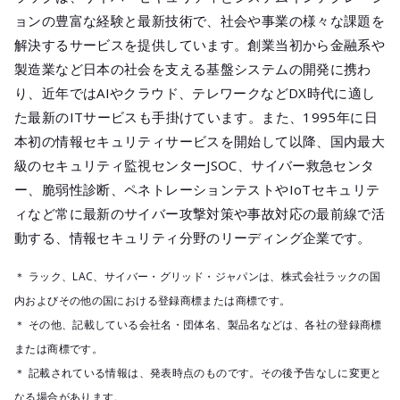
ョンの豊富な経験と最新技術で、社会や事業の様々な課題を
解決するサービスを提供しています。創業当初から金融系や
製造業など日本の社会を支える基盤システムの開発に携わ
り、近年ではAIやクラウド、テレワークなどDX時代に適し
た最新のITサービスも手掛けています。また、1995年に日
本初の情報セキュリティサービスを開始して以降、国内最大
級のセキュリティ監視センターJSOC、サイバー救急センタ
ー、脆弱性診断、ペネトレーションテストやIoTセキュリテ
ィなど常に最新のサイバー攻撃対策や事故対応の最前線で活
動する、情報セキュリティ分野のリーディング企業です。
＊ ラック、LAC、サイバー・グリッド・ジャパンは、株式会社ラックの国
内およびその他の国における登録商標または商標です。
＊ その他、記載している会社名・団体名、製品名などは、各社の登録商標
または商標です。
＊ 記載されている情報は、発表時点のものです。その後予告なしに変更と
なる場合があります。