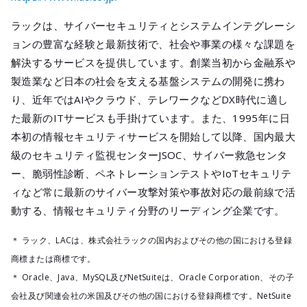
ラックは、サイバーセキュリティとシステムインテグレーシ
ョンの豊富な経験と最新技術で、社会や事業の様々な課題を
解決するサービスを提供しています。創業当初から金融系や
製造業など日本の社会を支える基盤システムの開発に携わ
り、近年ではAIやクラウド、テレワークなどDX時代に適し
た最新のITサービスも手掛けています。また、1995年に日
本初の情報セキュリティサービスを開始して以降、国内最大
級のセキュリティ監視センターJSOC、サイバー救急センタ
ー、脆弱性診断、ペネトレーションテストやIoTセキュリテ
ィなど常に最新のサイバー攻撃対策や事故対応の最前線で活
動する、情報セキュリティ分野のリーディング企業です。
＊ ラック、LACは、株式会社ラックの国内およびその他の国における登録
商標または商標です。
＊ Oracle、Java、MySQL及びNetSuiteは、Oracle Corporation、その子
会社及び関連会社の米国及びその他の国における登録商標です。NetSuite