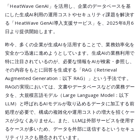
メールマガジ
「HeatWave GenAI」を活用し、企業のデータベースを基
公式SNS
にした生成AI利用の運用コストやセキュリティ課題を解決す
る「HeatWave GenAI導入支援サービス」を、2025年8月6
日より提供開始します。
昨今、多くの企業が生成AIを活用することで、業務効率化を
安全かつ迅速に進めようとしています。生成AIの業務利用で
特に注目されているのが、必要な情報をAIが検索・参照し、
その内容をもとに回答を生成する「RAG（Retrieval
Augmented Generation：以下 RAG）」という手法です。
RAGの実現においては、文書やデータベースなどの業務デー
タを、大規模言語モデル（Large Language Model：以下
LLM）と呼ばれるAIモデルが取り込めるデータに加工する前
処理が必要で、構成の複雑化や運用コストの増大を招くケー
スが少なくありません。また、LLMは外部サービスを使用す
るケースが多いため、データを外部に送信するというセキュ
リティリスクも懸念されています。