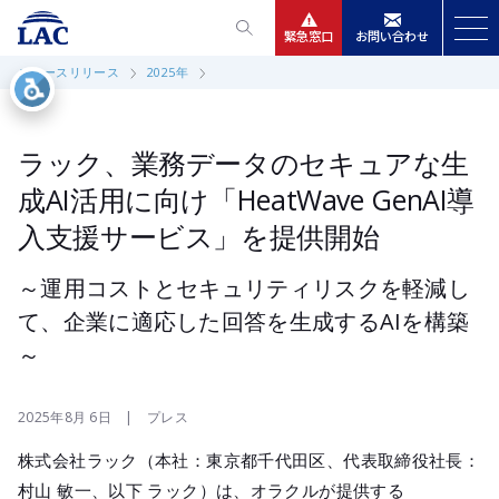
緊急窓口
お問い合わせ
ニュースリリース
2025年
サービス
ニュースリリース
ラック、業務データのセキュアな生
成AI活用に向け「HeatWave GenAI導
会社情報
入支援サービス」を提供開始
IR情報
～運用コストとセキュリティリスクを軽減し
て、企業に適応した回答を生成するAIを構築
採用
～
2025年8月 6日 | プレス
株式会社ラック（本社：東京都千代田区、代表取締役社長：
村山 敏一、以下 ラック）は、オラクルが提供する