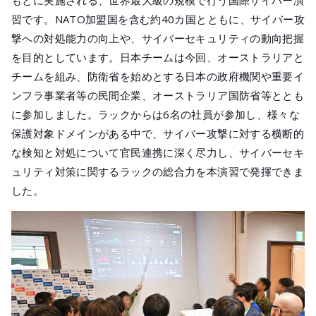
もとに実施される、世界最大級の規模で行う国際サイバー演
メールマガジ
習です。NATO加盟国を含む約40カ国とともに、サイバー攻
公式SNS
撃への対処能力の向上や、サイバーセキュリティの動向把握
を目的としています。日本チームは今回、オーストラリアと
チームを組み、防衛省を始めとする日本の政府機関や重要イ
ンフラ事業者等の民間企業、オーストラリア国防省等ととも
に参加しました。ラックからは6名の社員が参加し、様々な
保護対象ドメインがある中で、サイバー攻撃に対する横断的
な検知と対処について官民連携に深く尽力し、サイバーセキ
ュリティ対策に関するラックの総合力を本演習で発揮できま
した。