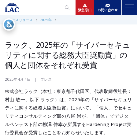
緊急窓口
お問い合わせ
ニュースリリース
2025年
サービス
ニュースリリース
ラック、2025年の「サイバーセキュ
リティに関する総務大臣奨励賞」の
会社情報
個人と団体をそれぞれ受賞
IR情報
2025年4月 4日 | プレス
株式会社ラック（本社：東京都千代田区、代表取締役社長：
採用
村山 敏一、以下 ラック）は、2025年の「サイバーセキュリ
ティに関する総務大臣奨励賞」において、「個人」でセキュ
リティコンサルティング部の八尾 崇が、「団体」でデジタ
ルペンテスト部の柳澤 伸幸が所属するHardening Project実
行委員会が受賞したことをお知らせいたします。