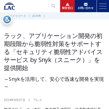
緊急窓口
お問い合わせ
ニュースリリース
2024年
サービス
ニュースリリース
ラック、アプリケーション開発の初
期段階から脆弱性対策をサポートす
会社情報
る「セキュリティ脆弱性アドバイス
サービス by Snyk（スニーク）」を
IR情報
提供開始
採用
～Snykを活用して、安心で迅速な開発を実現
～
2024年8月27日 | プレス