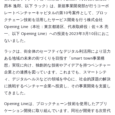
メールマガジ
西本 逸郎、以下 ラック）は、新規事業開発部が行うコーポ
公式SNS
レートベンチャーキャピタルの第10号案件として、ブロッ
クチェーン技術を活用したサービス開発を行う株式会社
Opening Line（本社：東京都港区、代表取締役：佐々木 亮
一、以下 Opening Line）への投資を2023年3月10日におこ
ないました。
ラックは、街全体のセーフティなデジタル利活用により活力
ある地域の未来の街づくりを目指す「smart town事業構
想」実現に向け、独創的な技術やアイデアを持つベンチャー
企業との連携を図っています。これまでも、スマートシテ
ィ、デジタルヘルスなどの領域を中心に、社会的課題の解決
に挑戦するベンチャー企業へ投資し、その事業開発を支援し
てきました。
Opening Lineは、ブロックチェーン技術を使用したアプリ
ケーション開発に取り組んでいます。同社が開発する次世代