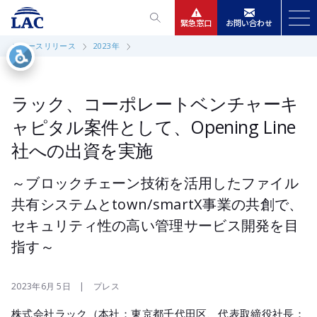
緊急窓口
お問い合わせ
ニュースリリース
2023年
サービス
ニュースリリース
ラック、コーポレートベンチャーキ
ャピタル案件として、Opening Line
会社情報
社への出資を実施
IR情報
～ブロックチェーン技術を活用したファイル
共有システムとtown/smartX事業の共創で、
採用
セキュリティ性の高い管理サービス開発を目
指す～
2023年6月 5日 | プレス
株式会社ラック（本社：東京都千代田区、代表取締役社長：