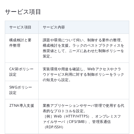
サービス項目
サービス項目
サービス内容
構成検討と要
課題や環境について伺い、制御する要件の整理、
件整理
構成検討を支援。ラックのベストプラクティスを
推奨値として、ニーズにあわせた制御ポリシーを
策定。
CASBポリシー
実装環境や用途を確認し、Webアクセスやクラ
設定
ウドサービス利用に対する制御ポリシーをラック
の知見から設定。
SWGポリシー
設定
ZTNA導入支援
業務アプリケーションやサーバ管理で使用する代
表的なプロトコルを設定。
［例］Web（HTTP/HTTPS）、オンプレミスフ
ァイルサーバ（CIFS/SMB）、管理系通信
（RDP/SSH）