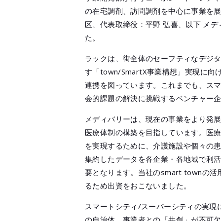
の在宅調剤、訪問調剤を中心に事業を
区、代表取締役：平野 弘喜、以下 メデ
た。
ラックは、街全体のセーフティなデジ
す「town/SmartX事業構想」実
連携を図っています。これまでも、ス
会的課題の解決に挑戦するベンチャー
メディバリーは、現在の事業をより発展
医療体制の構築を目指しています。医
を実現するために、介護施設や個々の患
集約したデータを各企業・各地域で利
要となります。当社のsmart townの
るため出資をおこないました。
スマートシティ/スーパーシティの実現
の自治体、事業者との「共創」が不可