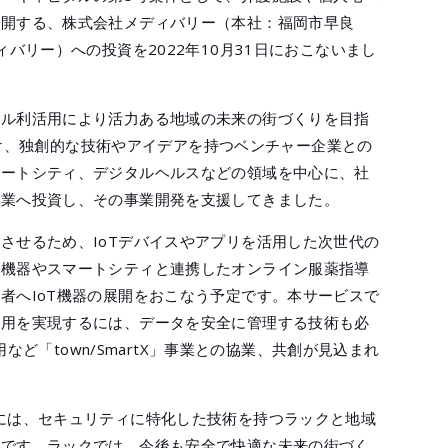
展開する、株式会社メディバリー（本社：福岡市早良
ィバリー）への投資を2022年10月31日におこないまし
タル利活用により活力ある地域の未来の街づくりを目指
現に向け、独創的な技術やアイデアを持つベンチャー企業との
マートシティ、デジタルヘルスなどの領域を中心に、社
企業へ投資し、その事業開発を支援してきました。
させるため、IoTデバイスやアプリを活用した次世代の
療機器やスマートシティと連携したオンライン服薬指導
者へIoT機器の展開をおこなう予定です。本サービスで
活用を実現するには、データを安全に管理する技術も必
活用など「town/SmartX」事業との協業、共創が見込まれ
には、セキュリティに特化した技術を持つラックと地域
欠です。ラックでは、今後も安全で快適な未来の街づく