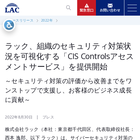
緊急窓口
お問い合わせ
ニュースリリース
2022年
サービス
ニュースリリース
ラック、組織のセキュリティ対策状
況を可視化する「CIS Controlsアセス
会社情報
メントサービス」を提供開始
IR情報
～セキュリティ対策の評価から改善までをワ
ンストップで支援し、お客様のビジネス成長
採用
に貢献～
2022年8月30日 | プレス
株式会社ラック（本社：東京都千代田区、代表取締役社長：
西本 逸郎、以下 ラック）は、サイバーセキュリティ対策の