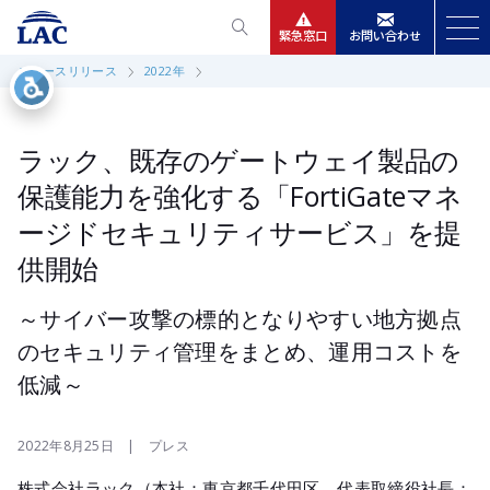
緊急窓口
お問い合わせ
ニュースリリース
2022年
サービス
ニュースリリース
ラック、既存のゲートウェイ製品の
保護能力を強化する「FortiGateマネ
会社情報
ージドセキュリティサービス」を提
供開始
IR情報
～サイバー攻撃の標的となりやすい地方拠点
採用
のセキュリティ管理をまとめ、運用コストを
低減～
2022年8月25日 | プレス
株式会社ラック（本社：東京都千代田区、代表取締役社長：