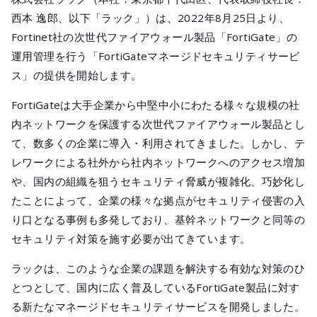
メールマガジ
西本 逸郎、以下「ラック」）は、2022年8月25日より、
公式SNS
Fortinet社の次世代ファイアウォール製品「FortiGate」の
運用管理を行う「FortiGateマネージドセキュリティサービ
ス」の提供を開始します。
FortiGateは大手企業から中堅中小にわたる様々な規模の社
内ネットワークを保護する次世代ファイアウォール製品とし
て、数多くの企業に導入・利用されてきました。しかし、テ
レワークによる社外から社内ネットワークへのアクセス増加
や、国内の組織を狙うセキュリティ脅威が複雑化、巧妙化し
たことによって、企業の様々な拠点がセキュリティ侵害の入
り口となる事例も多発しており、基幹ネットワークと同等の
セキュリティ対策を施す必要が出てきています。
ラックは、このような企業の課題を解決する有効な対策のひ
とつとして、国内に広く普及しているFortiGate製品に対す
る新たなマネージドセキュリティサービスを開発しました。