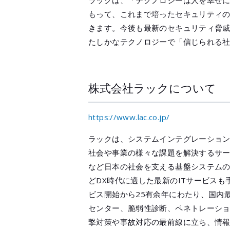
ラックは、「テクノロジーは人を幸せ
もって、これまで培ったセキュリティ
きます。今後も最新のセキュリティ脅
たしかなテクノロジーで「信じられる
株式会社ラックについて
https://www.lac.co.jp/
ラックは、システムインテグレーショ
社会や事業の様々な課題を解決するサ
など日本の社会を支える基盤システムの
どDX時代に適した最新のITサービス
ビス開始から25有余年にわたり、国内最
センター、脆弱性診断、ペネトレーショ
撃対策や事故対応の最前線に立ち、情