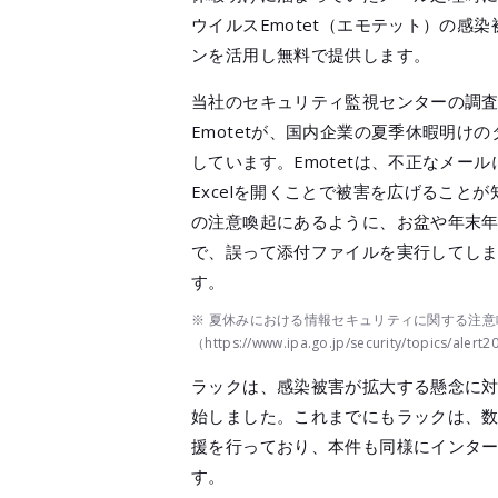
ウイルスEmotet（エモテット）の
ンを活用し無料で提供します。
当社のセキュリティ監視センターの調査
Emotetが、国内企業の夏季休暇明
しています。Emotetは、不正なメー
Excelを開くことで被害を広げること
の注意喚起にあるように、お盆や年末
で、誤って添付ファイルを実行してし
す。
※ 夏休みにおける情報セキュリティに関する注意喚
（https://www.ipa.go.jp/security/topics/alert
ラックは、感染被害が拡大する懸念に対
始しました。これまでにもラックは、
援を行っており、本件も同様にインタ
す。