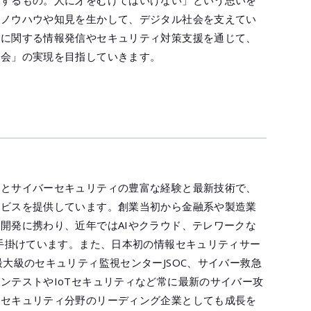
にするもの。人に牙をむけてはいけない」という思いを
のノウハウや知見を生かして、デジタル社会を支えてい
威に関する情報発信やセキュリティ対策支援を通じて、
社会」の実現を目指していきます。
ンとサイバーセキュリティの豊富な経験と最新技術で、
ービスを提供しています。創業当初から金融系や製造業
開発に携わり、近年ではAIやクラウド、テレワークな
も手掛けています。また、日本初の情報セキュリティサー
大級のセキュリティ監視センターJSOC、サイバー救急
ンテストやIoTセキュリティなど常に最新のサイバー攻
報セキュリティ分野のリーディング企業としても成長を