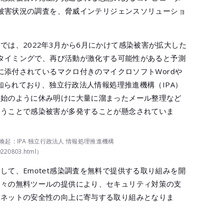
感染被害状況の調査を、脅威インテリジェンスソリューショ
では、2022年3月から6月にかけて感染被害が拡大した
けのタイミングで、再び活動が激化する可能性があると予測
ルに添付されているマクロ付きのマイクロソフトWordや
が知られており、独立行政法人情報処理推進機構（IPA）
年始のように休み明けに大量に溜まったメール整理など
まうことで感染被害が多発することが懸念されていま
起：IPA 独立行政法人 情報処理推進機構
20220803.html）
して、Emotet感染調査を無料で提供する取り組みを開
数々の無料ツールの提供により、セキュリティ対策の支
ーネットの安全性の向上に寄与する取り組みとなりま