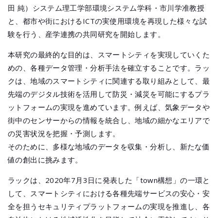
メールマガジ
田 純）システム理工学部環境システム学科・市川学准教授
公式SNS
と、都市や街におけるICTの実使用環境を再現した様々な試
験を行う、産学連携の共同研究を開始します。
本研究の最終的な目的は、スマートシティを実現していくた
めの、各種データ管理・分析手法を確立することです。ラッ
クは、地域のスマートシティに関連する取り組みとして、最
先端のデジタル技術を活用して防災・減災を可能にするプラ
ットフォームの実現を進めています。例えば、気象データや
街中のセンサーからの情報を統合し、地域の細かなエリアで
の災害状況を把握・予測します。
そのために、多様な地域のデータを収集・分析し、新たな価
値の創出に挑みます。
ラックは、2020年7月3日に発表した「town構想」の一環と
して、スマートシティにおける各種先端サービスの安心・安
全を担うセキュリティプラットフォームの実現を推進し、各