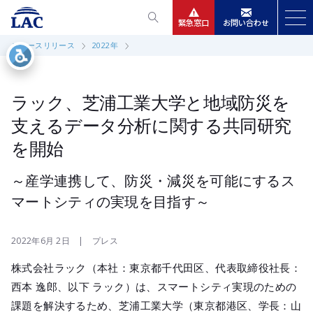
緊急窓口
お問い合わせ
ニュースリリース
2022年
サービス
ニュースリリース
ラック、芝浦工業大学と地域防災を
支えるデータ分析に関する共同研究
会社情報
を開始
IR情報
～産学連携して、防災・減災を可能にするス
マートシティの実現を目指す～
採用
2022年6月 2日 | プレス
株式会社ラック（本社：東京都千代田区、代表取締役社長：
西本 逸郎、以下 ラック）は、スマートシティ実現のための
課題を解決するため、芝浦工業大学（東京都港区、学長：山