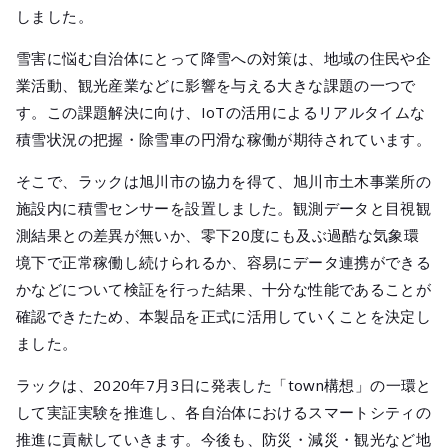
メールマガジ
しました。
公式SNS
雪害に悩む自治体にとって降雪への対策は、地域の住民や企
業活動、観光産業などに影響を与える大きな課題の一つで
す。この課題解決に向け、IoTの活用によるリアルタイムな
積雪状況の把握・除雪車の円滑な稼働が期待されています。
そこで、ラックは旭川市の協力を得て、旭川市土木事業所の
施設内に積雪センサーを設置しました。観測データと目視観
測結果との差異が無いか、零下20度にも及ぶ過酷な気象環
境下で正常稼働し続けられるか、容易にデータ連携ができる
かなどについて検証を行った結果、十分な性能であることが
確認できたため、本製品を正式に活用していくことを決定し
ました。
ラックは、2020年7月3日に発表した「town構想」の一環と
して実証実験を推進し、各自治体におけるスマートシティの
推進に貢献していきます。今後も、防災・減災・観光など地