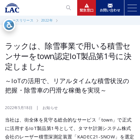
緊急窓口
お問い合わせ
ニュースリリース
2022年
サービス
ニュースリリース
ラックは、除雪事業で用いる積雪セ
ンサーをtown認定IoT製品第1号に決
会社情報
定しました
IR情報
～IoTの活用で、リアルタイムな積雪状況の
把握・除雪車の円滑な稼働を実現～
採用
2022年5月18日 | お知らせ
当社は、街全体を見守る総合的なサービス「town」で正式
に活用するIoT製品第1号として、タマヤ計測システム株式
会社のレーザー積雪深測定装置「KADEC21-SNOW」を選定