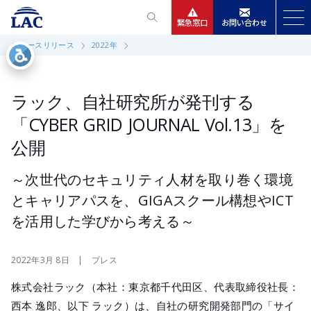
緊急窓口
お問い合わせ
ニュースリリース
2022年
サービス
ニュースリリース
ラック、自社研究所が発刊する
「CYBER GRID JOURNAL Vol.13」を
会社情報
公開
IR情報
～次世代のセキュリティ人材を取り巻く環境
とキャリアパスを、GIGAスクール構想やICT
採用
を活用した学びから考える～
2022年3月 8日 | プレス
株式会社ラック（本社：東京都千代田区、代表取締役社長：
西本 逸郎、以下 ラック）は、自社の研究開発部門の「サイ