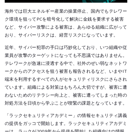
海外では巨大エネルギー産業の操業停止、国内でもテレワー
ク環境を狙ってPCを暗号化して解決に金銭を要求する被害
など、サイバー攻撃による被害は、あらゆる組織に広がって
おり、サイバーリスクは、経営リスクになっています。
近年、サイバー犯罪の手口は巧妙化しており、いつ組織や従
業員が攻撃のターゲットになっても不思議ではありません。
テレワークが急速に浸透する中で、社外のぜい弱なネットワ
ークからのアクセスを狙う被害も報告されるなど、いまやIT
端末を利用するすべての人がセキュリティリスクにさらされ
ています。組織による対策はもちろん大切ですが、被害に遭
わないためのリテラシー向上と、被害に遭ってしまった時の
対処方法を日頃から学ぶことが喫緊の課題となっています。
「ラックセキュリティアカデミー」の情報セキュリティ講義
の提供をガッコで開始します。ラックセキュリティアカデミ
ーは、ラックが2009年から提供を開始した組織向けの情報