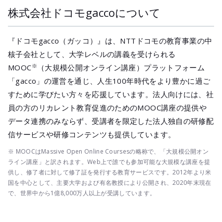
株式会社ドコモgaccoについて
『ドコモgacco（ガッコ）』は、NTTドコモの教育事業の中
核子会社として、大学レベルの講義を受けられる
※
MOOC
（大規模公開オンライン講座）プラットフォーム
「gacco」の運営を通じ、人生100年時代をより豊かに過ご
すために学びたい方々を応援しています。法人向けには、社
員の方のリカレント教育促進のためのMOOC講座の提供や
データ連携のみならず、受講者を限定した法人独自の研修配
信サービスや研修コンテンツも提供しています。
※ MOOCはMassive Open Online Coursesの略称で、「大規模公開オン
ライン講座」と訳されます。Web上で誰でも参加可能な大規模な講座を提
供し、修了者に対して修了証を発行する教育サービスです。2012年より米
国を中心として、主要大学および有名教授により公開され、2020年末現在
で、世界中から1億8,000万人以上が受講しています。