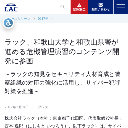
緊急窓口
お問い合わせ
ニュースリリース
2017年
サービス
ニュースリリース
ラック、和歌山大学と和歌山県警が
進める危機管理演習のコンテンツ開
会社情報
発に参画
IR情報
～ラックの知見をセキュリティ人材育成と警
察組織の対応力強化に活用し、サイバー犯罪
採用
対策を推進～
2017年5月 9日 | プレス
株式会社ラック（本社：東京都千代田区、代表取締役社長：
西本 逸郎（にしもと いつろう）、以下ラック）は、サイバ