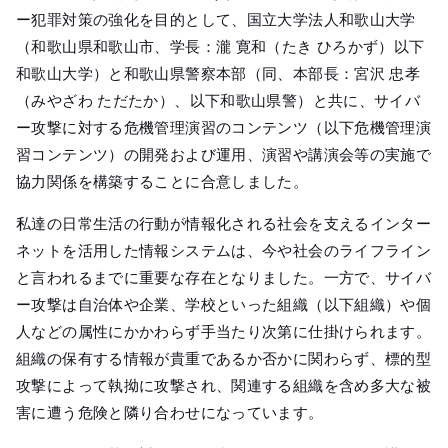
メールマガジ
ー犯罪対策の強化を目的として、国立大学法人和歌山大学
公式SNS
（和歌山県和歌山市、学長：瀧 寛和（たき ひろかず）以下
和歌山大学）と和歌山県警察本部（同、本部長：宮沢 忠孝
（みやざわ ただたか）、以下和歌山県警）と共に、サイバ
ー攻撃に対する危機管理演習のコンテンツ（以下危機管理演
習コンテンツ）の開発および運用、演習や講演会等の実施で
協力関係を構築することに合意しました。
私達の日常生活の行動が情報化される社会を支えるインター
ネットを活用した情報システムは、今や社会のライフライン
と言われるまでに重要な存在となりました。一方で、サイバ
ー攻撃は自治体や企業、学校といった組織（以下組織）や個
人などの属性にかかわらず手当たり次第に仕掛けられます。
組織の保有する情報が貴重であるか否かに関わらず、標的型
攻撃によって執拗に攻撃され、関連する組織を含め多大な被
害に遭う危険と隣り合わせになっています。