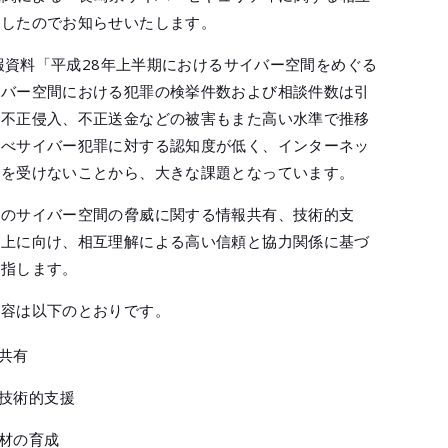
ましたのでお知らせいたします。
広報資料「平成28年上半期におけるサイバー空間をめぐる
イバー空間における犯罪の検挙件数および相談件数は引
や不正侵入、不正送金などの被害もまた高い水準で推移
比べサイバー犯罪に対する認知度が低く、インターネッ
約を受けないことから、大きな課題となっています。
下のサイバー空間の脅威に関する情報共有、技術的支
向上に向け、相互理解による高い信頼と協力関係に基づ
目指します。
内容は以下のとおりです。
共有
技術的支援
材の育成