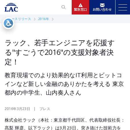
緊急窓口
お問い合わせ
ニュースリリース
2016年
サービス
ニュースリリース
ラック、若手エンジニアを応援す
る"すごうで2016"の支援対象者決
会社情報
定！
IR情報
教育現場でのより効果的なIT利用とビットコ
インなど新しい金融のありかたを考える 東京
採用
都内の中学生、山内奏人さん
2016年3月23日 | プレス
株式会社ラック（本社：東京都千代田区、代表取締役社長：
髙梨 輝彦、以下ラック）は3月23日、突き抜けた技術力を