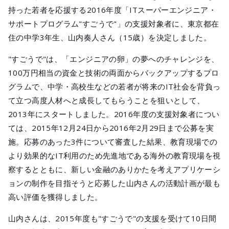
メールマガジ
持った若者を応援する2016年度「ITスーパーエンジニア・
公式SNS
サポートプログラム"すごうで"」の支援対象者に、東京都在
住の中学3年生、山内奏人さん（15歳）を決定しました。
"すごうで"は、「エンジニアの卵」の夢へのチャレンジを、
100万円相当の資金と技術の両面からバックアップするプロ
グラムで、中学・高校生などの若者が将来のIT社会を背負っ
て立つ高度人材へと成長してもらうことを狙いとして、
2013年にスタートしました。2016年度の支援対象者につい
ては、2015年12月24日から2016年2月29日まで公募を実
施。応募のあった3件について審査した結果、教育現場での
より効果的なIT利用のため先進地である海外の教育現場を視
察するとともに、新しい金融のありかたを考えアプリケーシ
ョンの制作を目指そうと応募した山内さんの活動計画が最も
高い評価を獲得しました。
山内さんは、2015年度も"すごうで"の支援を受けて10日間