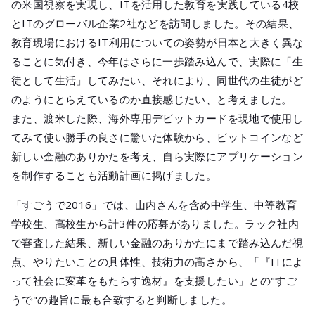
の米国視察を実現し、ITを活用した教育を実践している4校
とITのグローバル企業2社などを訪問しました。その結果、
教育現場におけるIT利用についての姿勢が日本と大きく異な
ることに気付き、今年はさらに一歩踏み込んで、実際に「生
徒として生活」してみたい、それにより、同世代の生徒がど
のようにとらえているのか直接感じたい、と考えました。
また、渡米した際、海外専用デビットカードを現地で使用し
てみて使い勝手の良さに驚いた体験から、ビットコインなど
新しい金融のありかたを考え、自ら実際にアプリケーション
を制作することも活動計画に掲げました。
「すごうで2016」では、山内さんを含め中学生、中等教育
学校生、高校生から計3件の応募がありました。ラック社内
で審査した結果、新しい金融のありかたにまで踏み込んだ視
点、やりたいことの具体性、技術力の高さから、「『ITによ
って社会に変革をもたらす逸材』を支援したい」との"すご
うで"の趣旨に最も合致すると判断しました。