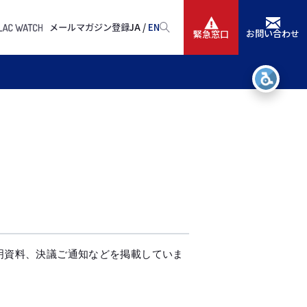
メールマガジン登録
JA /
EN
お問い合わせ
緊急窓口
サービス
ニュースリリース
会社情報
IR情報
採用
明資料、決議ご通知などを掲載していま