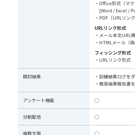
・Office形式（
[Word / Excel / P
・PDF（URLリン
URLリンク形式
・メール本文URL挿
・HTMLメール（偽
フィッシング形式
・URLリンク形式
開封結果
・訓練結果ログをダ
・簡易結果報告書を
アンケート機能
◯
分割配信
◯
複数文面
◯