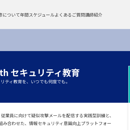
修について
年間スケジュール
よくあるご質問
講師紹介
/ 研修について
集合 / リモートライブ）
eラーニング／コンテンツレンタル
ース一覧
学習管理サービス
お申込みについて
eラーニング／コンテンツレンタル
ith セキュリティ教育
お申込みについて
ュリティ教育を、いつでも何度でも。
定講習について
」 は、従業員に向けて疑似攻撃メールを配信する実践型訓練と、
組み合わせた、情報セキュリティ意識向上プラットフォー