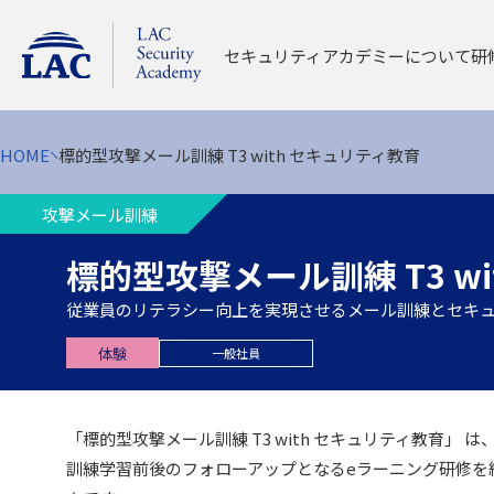
セキュリティアカデミーについて
研
HOME
標的型攻撃メール訓練 T3 with セキュリティ教育
はじめて受講される方 
オープン開催（対面
攻撃メール訓練
オープン開催コ
オープン開催の
標的型攻撃メール訓練 T3 w
修了証について
従業員のリテラシー向上を実現させるメール訓練とセキ
登録セキスペ特
体験
一般社員
「標的型攻撃メール訓練 T3 with セキュリティ教育
訓練学習前後のフォローアップとなるeラーニング研修を