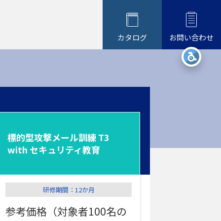
カタログ
お問い合わせ
コース情報の見方
個社向け研修について
研修風景
よくあるご質問
の
標的型攻撃メール訓練 T3
with セキュリティ教育
研修期間：12か月
参考価格（対象者100名の