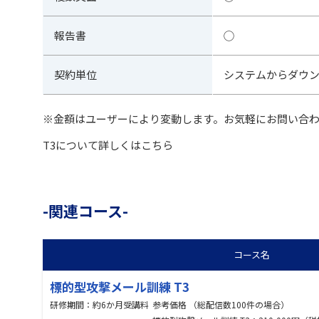
報告書
◯
契約単位
システムからダウ
※金額はユーザーにより変動します。お気軽にお問い合
T3について詳しくはこちら
関連コース
コース名
標的型攻撃メール訓練 T3
研修期間：
約6か月
受講料
参考価格 （総配信数100件の場合）