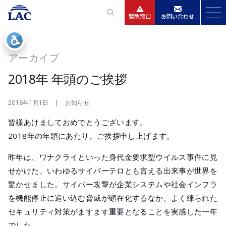
緊急窓口
お問い合わせ
サービス
アーカイブ
ニュースリリース
2018年 年頭のご挨拶
会社情報
2018年1月1日 | お知らせ
皆様あけましておめでとうございます。
IR情報
2018年の年頭にあたり、ご挨拶申し上げます。
採用
昨年は、ワナクライといった身代金要求型ウイルス事件に見
せかけた、いわゆるサイバーテロとも言える出来事が世界を
驚かせました。サイバー攻撃が企業システムや社会インフラ
を機能停止に追い込む脅威が顕在化するなか、よく練られた
セキュリティ対策がますます重要となることを実感した一年
でした。