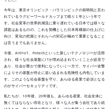
メールマガジ
公式SNS
今年は、東京オリンピック・パラリンピックの前哨戦と言わ
れているラグビーワールドカップまで残り１年という年で
す。社会変革の世界的潮流に乗り遅れている日本では様々な
課題はあるものの、これを契機とした日本再構築の仕上げに
向け、変化の把握とそれらへの対応が極めて重要となること
は言うまでもありません。
今後、AIやIoT、Fintechといった新しいテクノロジーが活用
され、様々な社会基盤にITが埋め込まれていくことが必至で
あり、社会が豊かで便利になっていく一方で、サイバー攻撃
によりその基盤が停止に追い込まれる危険性も内包していま
す。このような社会基盤を守り、あらゆる産業で必須となる
のがサイバーセキュリティです。
私たちが、10年後、20年後も、あらゆる産業、社会全体に
無くてはならない存在となり、様々な人が集う会社であり続