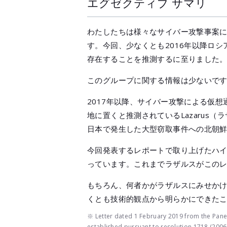
エグゼクティブ サマリ
わたしたちは様々なサイバー攻撃事案
す。今回、少なくとも2016年以降ロシ
存在することを推測するに至りました
このグループに関する情報は少ないで
2017年以降、サイバー攻撃による仮
地に置くと推測されているLazaru
日本で発生した大型窃取事件への北朝
今回発表するレポートで取り上げたハ
っています。これまでラザルスがこの
もちろん、何者かがラザルスにみせか
くとも技術的観点から明らかにできた
※ Letter dated 1 February 2019 from the Panel
established pursuant to resolution 1718 (2006