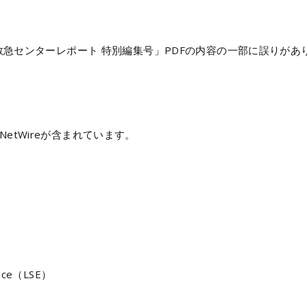
ー救急センターレポート 特別編集号」PDFの内容の一部に誤りが
境のNetWireが含まれています。
ience（LSE）