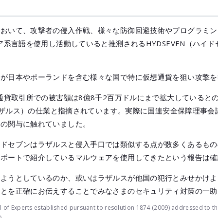
において、攻撃者の侵入作戦、様々な防御回避技術やプログラミン
ア系言語を使用し活動していると推測されるHYDSEVEN（ハイ
。
すが日本やポーランドを含む様々な国で特に仮想通貨を狙い攻撃を
想通貨取引所での被害額は8億8千2百万ドルにまで拡大していると
s（ラザルス）の仕業と指摘されています。実際に国連安全保障理事
鮮の関与に触れていました。
イドセブンはラザルスと侵入手口では類似する点が数多くあるもの
レポートで紹介しているマルウェアを使用してきたという報告は確
けようとしているのか、或いはラザルスが他国の犯行とみせかけよ
ことを正確にお伝えすることでみなさまのセキュリティ対策の一助
 of Experts established pursuant to resolution 1874 (2009) addressed to th
)