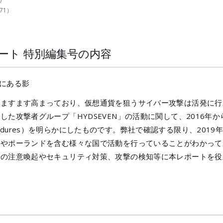
171）
ート 特別編集号の内容
にある影
がますます高まっており、仮想通貨を狙うサイバー攻撃は活発に行
た攻撃者グループ「HYDSEVEN」の活動に関して、2016年か
 and Procedures）を明らかにしたものです。弊社で確認する限り、2
やポーランドを含む様々な国で活動を行っていることがわかっていま
での注意喚起やセキュリティ対策、攻撃の検知等に本レポートを役