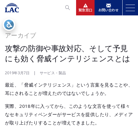
緊急窓口
お問い合わせ
サービス
アーカイブ
ニュースリリース
攻撃の防御や事故対応、そして予見
にも効く脅威インテリジェンスとは
会社情報
2019年3月7日 | サービス・製品
IR情報
最近、「脅威インテリジェンス」という言葉を見ることや、
耳にされることが増えたのではないでしょうか。
採用
実際、2018年に入ってから、このような文言を使って様々
なセキュリティベンダーがサービスを提供したり、メディア
が取り上げたりすることが増えてきました。