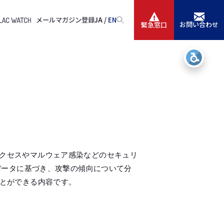
メールマガジン登録
JA /
EN
お問い合わせ
緊急窓口
サービス
ニュースリリース
会社情報
IR情報
正アクセスやマルウェア感染などのセキュリ
採用
データに基づき、攻撃の傾向について分
とができる内容です。