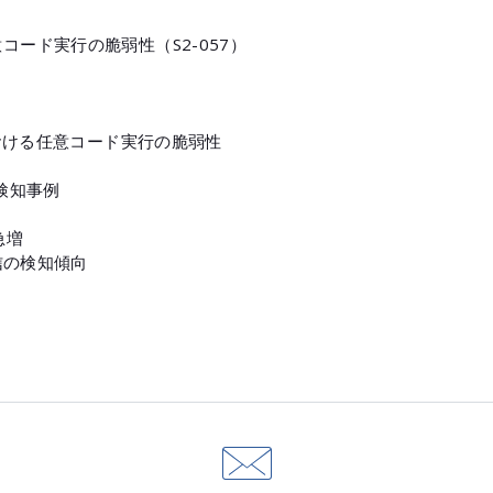
ける任意コード実行の脆弱性（S2-057）
rverにおける任意コード実行の脆弱性
検知事例
急増
信の検知傾向