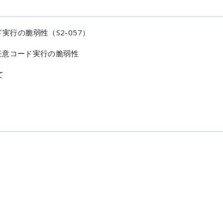
ード実行の脆弱性（S2-057）
における任意コード実行の脆弱性
て