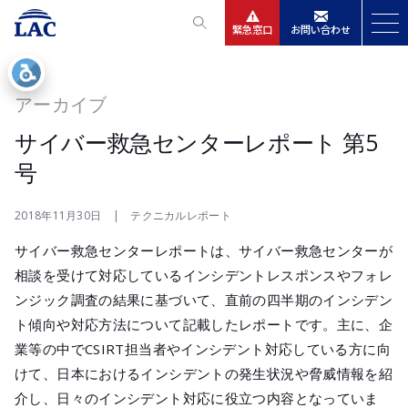
緊急窓口
お問い合わせ
サービス
アーカイブ
ニュースリリース
サイバー救急センターレポート 第5
号
会社情報
2018年11月30日 | テクニカルレポート
IR情報
サイバー救急センターレポートは、サイバー救急センターが
相談を受けて対応しているインシデントレスポンスやフォレ
採用
ンジック調査の結果に基づいて、直前の四半期のインシデン
ト傾向や対応方法について記載したレポートです。主に、企
業等の中でCSIRT担当者やインシデント対応している方に向
けて、日本におけるインシデントの発生状況や脅威情報を紹
介し、日々のインシデント対応に役立つ内容となっていま