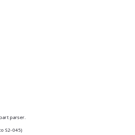
part parser.
 to S2-045)