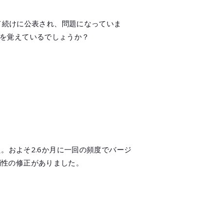
メールマガジン
公式SN
）が立て続けに公表され、問題になっていま
ことを覚えているでしょうか？
ました。およそ2.6か月に一回の頻度でバージ
弱性の修正がありました。