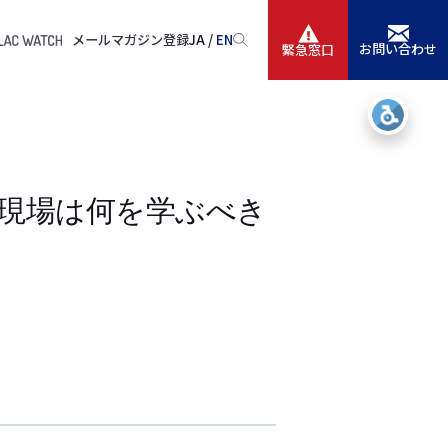
メールマガジン登録
JA /
EN
お問い合わせ
緊急窓口
サービス
ニュースリリース
会社情報
用の現場は何を学ぶべき
IR情報
採用