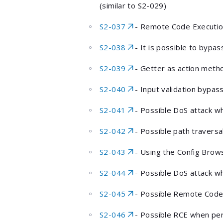
(similar to S2-029)
S2-037
- Remote Code Executio
S2-038
- It is possible to bypa
S2-039
- Getter as action meth
S2-040
- Input validation bypas
S2-041
- Possible DoS attack w
S2-042
- Possible path traversa
S2-043
- Using the Config Brows
S2-044
- Possible DoS attack w
S2-045
- Possible Remote Code 
S2-046
- Possible RCE when perf