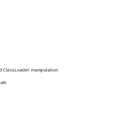
d ClassLoader manipulation
nals