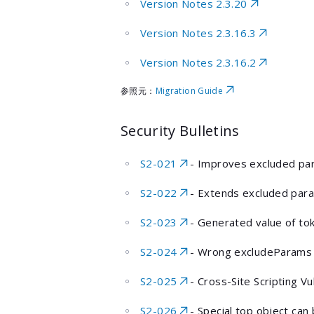
Version Notes 2.3.20
Version Notes 2.3.16.3
Version Notes 2.3.16.2
参照元：
Migration Guide
Security Bulletins
S2-021
- Improves excluded par
S2-022
- Extends excluded param
S2-023
- Generated value of to
S2-024
- Wrong excludeParams 
S2-025
- Cross-Site Scripting V
S2-026
- Special top object can