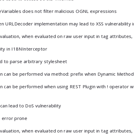
eVariables does not filter malicious OGNL expressions
ken URLDecoder implementation may lead to XSS vulnerability i
aluation, when evaluated on raw user input in tag attributes
lity in I18NInterceptor
d to parse arbitrary stylesheet
n can be performed via method: prefix when Dynamic Method I
n can be performed when using REST Plugin with ! operator w
an lead to DoS vulnerability
s error prone
aluation, when evaluated on raw user input in tag attributes