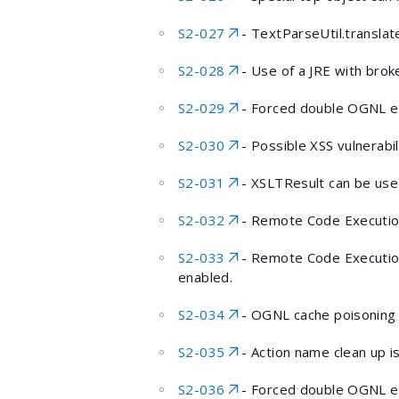
S2-027
- TextParseUtil.translat
S2-028
- Use of a JRE with bro
S2-029
- Forced double OGNL ev
S2-030
- Possible XSS vulnerabi
S2-031
- XSLTResult can be use
S2-032
- Remote Code Executio
S2-033
- Remote Code Executio
enabled.
S2-034
- OGNL cache poisoning c
S2-035
- Action name clean up i
S2-036
- Forced double OGNL ev