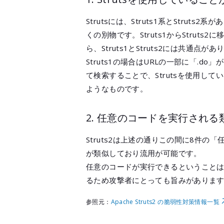
Strutsには、Struts1系とStruts2
くの別物です。Struts1からStr
ら、Struts1とStruts2には共通
Struts1の場合はURLの一部に「.do
て検索することで、Strutsを使用し
ようなものです。
2. 任意のコードを実行され
Struts2は上述の通りこの間に8件
が類似しており流用が可能です。
任意のコードが実行できるということ
るため攻撃者にとっても旨みがありま
参照元：
Apache Struts2 の脆弱性対策情報一覧