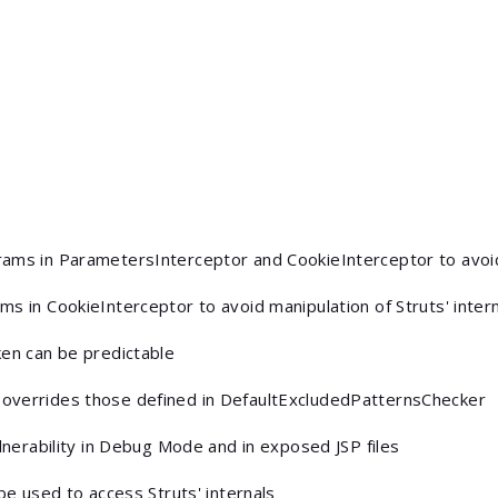
ams in ParametersInterceptor and CookieInterceptor to avoi
s in CookieInterceptor to avoid manipulation of Struts' inter
ken can be predictable
overrides those defined in DefaultExcludedPatternsChecker
ulnerability in Debug Mode and in exposed JSP files
 be used to access Struts' internals