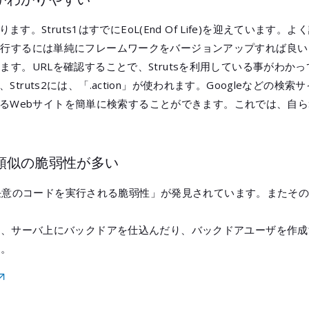
系があります。Struts1はすでにEoL(End Of Life)を迎えています。よ
uts2に移行するには単純にフレームワークをバージョンアップすれば
点があります。URLを確認することで、Strutsを利用している事が
」が、Struts2には、「.action」が使われます。Googleなど
ているWebサイトを簡単に検索することができます。これでは、自らS
る類似の脆弱性が多い
の「任意のコードを実行される脆弱性」が発見されています。またそ
は、サーバ上にバックドアを仕込んだり、バックドアユーザを作成
す。