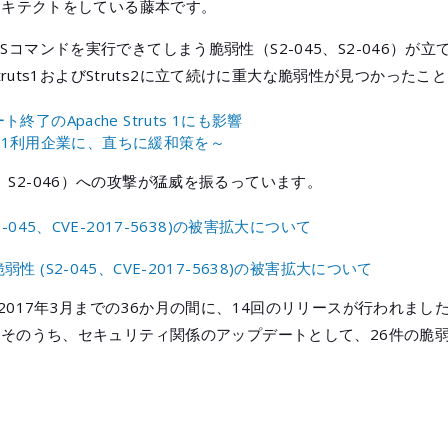
ーキテクトをしている藤本です。
任意のOSコマンドを実行できてしまう脆弱性（S2-045、S2-046
truts1およびStruts2に立て続けに重大な脆弱性が見つかった
ート終了のApache Struts 1にも影響
s 1利用企業に、直ちに緩和策を～
45、S2-046）への攻撃が猛威を振るっています。
(S2-045、CVE-2017-5638)の被害拡大について
脆弱性 (S2-045、CVE-2017-5638)の被害拡大について
年4月から2017年3月までの36か月の間に、14回のリリースが行われ
そのうち、セキュリティ関係のアップデートとして、26件の脆