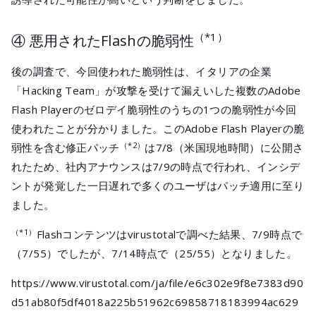
（*1）
④ 悪用されたFlashの脆弱性
後の調査で、今回使われた脆弱性は、イタリアの企業
「Hacking Team」が攻撃を受けて漏えいした複数のAdobe
Flash Playerのゼロデイ脆弱性のうちの1つの脆弱性が今回
使われたことが分かりました。このAdobe Flash Playerの脆
（*2）
弱性を含む修正パッチ
は7/8（米国現地時間）に公開さ
れたため、社内アナウンスは7/9の時点で行われ、インシデ
ントが発覚した一日遅れで多くのユーザはパッチ適用に至り
ました。
（*1）
Flashコンテンツはvirustotalで調べた結果、7/9時点で
（7/55）でしたが、7/14時点で（25/55）となりました。
https://www.virustotal.com/ja/file/e6c302e9f8e7383d90
d51ab80f5df4018a225b51962c69858718183994ac629