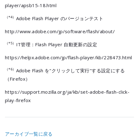
player/apsb15-18.html
（*4）
Adobe Flash Player のバージョンテスト
http://www.adobe.com/jp/software/flash/about/
（*5）
IT管理：Flash Player 自動更新の設定
https://helpx.adobe.com/jp/flash-player/kb/228473.html
（*6）
Adobe Flash を"クリックして実行"する設定にする
（Firefox）
https://support.mozilla.org/ja/kb/set-adobe-flash-click-
play-firefox
アーカイブ一覧に戻る