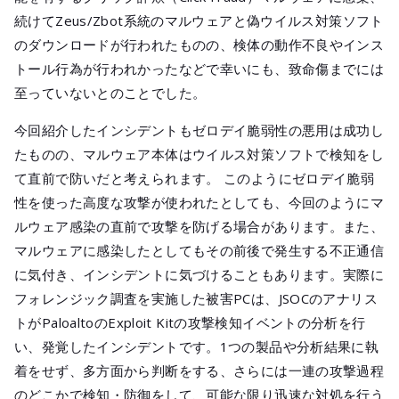
続けてZeus/Zbot系統のマルウェアと偽ウイルス対策ソフト
のダウンロードが行われたものの、検体の動作不良やインス
トール行為が行われかったなどで幸いにも、致命傷までには
至っていないとのことでした。
今回紹介したインシデントもゼロデイ脆弱性の悪用は成功し
たものの、マルウェア本体はウイルス対策ソフトで検知をし
て直前で防いだと考えられます。 このようにゼロデイ脆弱
性を使った高度な攻撃が使われたとしても、今回のようにマ
ルウェア感染の直前で攻撃を防げる場合があります。また、
マルウェアに感染したとしてもその前後で発生する不正通信
に気付き、インシデントに気づけることもあります。実際に
フォレンジック調査を実施した被害PCは、JSOCのアナリス
トがPaloaltoのExploit Kitの攻撃検知イベントの分析を行
い、発覚したインシデントです。1つの製品や分析結果に執
着をせず、多方面から判断をする、さらには一連の攻撃過程
のどこかで検知・防御をして、可能な限り迅速な対処を行う