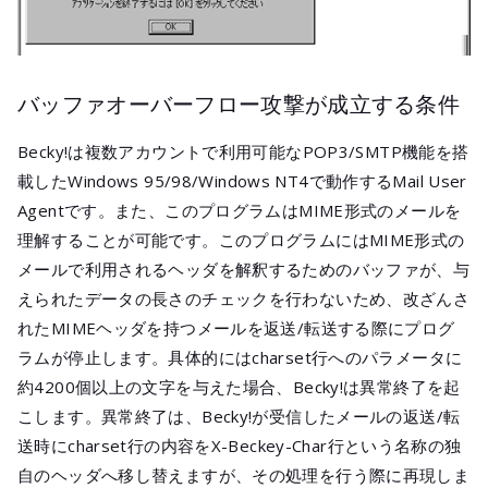
バッファオーバーフロー攻撃が成立する条件
Becky!は複数アカウントで利用可能なPOP3/SMTP機能を搭
載したWindows 95/98/Windows NT4で動作するMail User
Agentです。また、このプログラムはMIME形式のメールを
理解することが可能です。このプログラムにはMIME形式の
メールで利用されるヘッダを解釈するためのバッファが、与
えられたデータの長さのチェックを行わないため、改ざんさ
れたMIMEヘッダを持つメールを返送/転送する際にプログ
ラムが停止します。具体的にはcharset行へのパラメータに
約4200個以上の文字を与えた場合、Becky!は異常終了を起
こします。異常終了は、Becky!が受信したメールの返送/転
送時にcharset行の内容をX-Beckey-Char行という名称の独
自のヘッダへ移し替えますが、その処理を行う際に再現しま