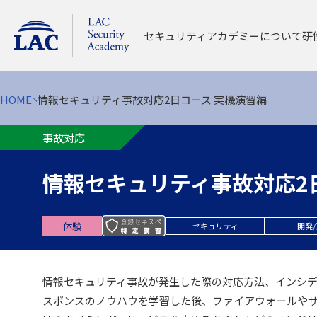
セキュリティアカデミーについて
研
HOME
情報セキュリティ事故対応2日コース 実機演習編
はじめて受講される方 
オープン開催（対面
事故対応
オープン開催コ
オープン開催の
情報セキュリティ事故対応2
修了証について
登録セキスペ特
体験
セキュリティ
開発
情報セキュリティ事故が発生した際の対応方法、インシ
スポンスのノウハウを学習した後、ファイアウォールや