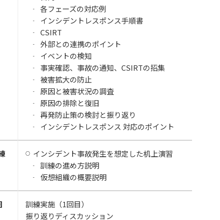
各フェーズの対応例
インシデントレスポンス手順書
CSIRT
外部との連携のポイント
イベントの検知
事実確認、事故の通知、CSIRTの招集
被害拡大の防止
原因と被害状況の調査
原因の排除と復旧
再発防止策の検討と振り返り
インシデントレスポンス 対応のポイント
練
インシデント事故発生を想定した机上演習
訓練の進め方説明
仮想組織の概要説明
回
訓練実施（1回目）
振り返りディスカッション