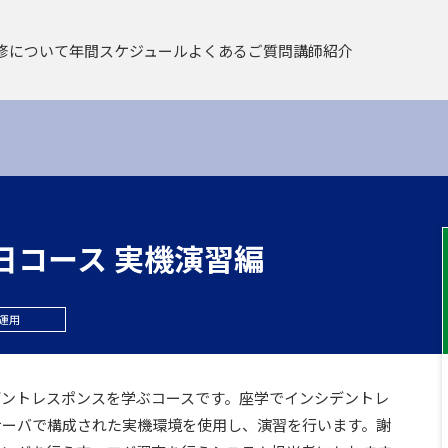
修について
年間スケジュール
よくあるご質問
講師紹介
/ 研修について
集合 / リモートライブ）
eラーニング／コンテンツレンタル
ース一覧
学習管理サービス
お申込みについて
eラーニング／コンテンツレンタル
日コース 実機演習編
お申込みについて
定講習について
/運用
デントレスポンスを学ぶコースです。座学でインシデントレ
サーバで構成された実機環境を使用し、演習を行います。謝